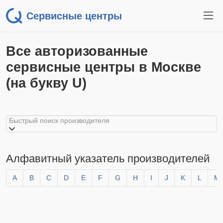
Сервисные центры
Все авторизованные
сервисные центры в Москве
(на букву U)
Быстрый поиск производителя
Алфавитный указатель производителей
A
B
C
D
E
F
G
H
I
J
K
L
M