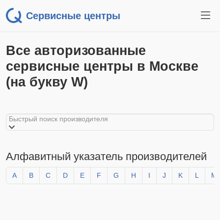
Сервисные центры
Все авторизованные
сервисные центры в Москве
(на букву W)
Быстрый поиск производителя
Алфавитный указатель производителей
A
B
C
D
E
F
G
H
I
J
K
L
M