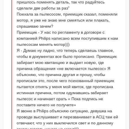
пришлось поменять деталь, так что радуйтесь
сделали две работы за раз"
Поехала за пылесосом, приемщик сказал, поменяли
мотор, я уже не знаю мне смеяться или плакать,
спрашиваю зачем?
Приемщик - У нас по регламенту в договоре с
компанией Philips написано всем поступившим к нам
пылесосам менять мотор)))
Я - Думаю ну ладно, что теперь сделаешь главное,
чтобы в документах все было прописано. Приемщик
забирает мою квитанцию и выдает новую, где
причина обращения «не включается пылесос» Я
объясняю, что причина другая и прошу, чтобы
прописали это, после чего психованный приемщик
пытается отнять у меня мой квиток, где прописана
истинная причина, потом одумавшись забирает
пылесос и начинает орать « Пока подпись не
поставите ничего не получите»
Я звоню в Philips объясняю ситуацию, девушка на
проводе выслушивает и перезванивает в АСЦ там ей
отвечают, что у них выключился свет и по данному