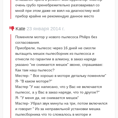
очень грубо пренебрежительно разговаривал со
мной при этом даже не взял на диагностику мой
прибор крайне не рекомендую данное место
Kate
23 января 2014 г.
Поменяли мотор у нового пылесоса Philips без
согласования.
Приобрели, пылесос через 16 дней не смогли
вытащить мешок пылесборник из пылесоса и
отнесли по гарантии в алкиону, в заказ наряде
указано "не снимается мешок" звоню, спрашиваю:
Как там наш пылесос?
Местер- " Все хорошо в моторе детальку поменяли"
Я- "В каком моторе?"
Мастер "У нас написано, что у Вас не включается
пылесос, а у Вас в заказ наряде, что то другое?"
Я- "У меня да, не снимается мешок"
Мастер- Убрал звук минуты на три, потом включился
и говорит " Из за неправильной установки мешка
пылесборника что то сломалось в моторе и