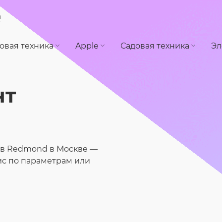
а
овая техника
Apple
Садовая техника
Эл
нт
ов Redmond в Москве —
ис по параметрам или