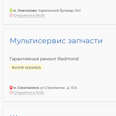
м. Лианозово
, Карельский бульвар 21к1
Откроется в 09:00
Мультисервис запчасти
Гарантийный ремонт Redmond
вызов курьера
м. Сокольники
, ул.Стромынка , д. 13 А
Откроется в 10:00