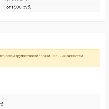
от 1 500 pyб.
ической трудоёмкости задачи, наличия запчастей,
yб.