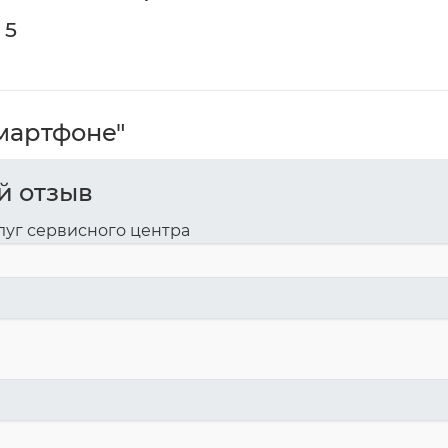
 5
мартфоне"
й отзыв
луг сервисного центра