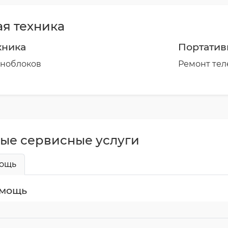
я техника
хника
Портатив
оноблоков
Ремонт тел
ые сервисные услуги
мощь
омощь