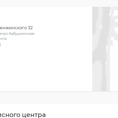
Менжинского 32
метро Бабушкинская
ента
0
исного центра