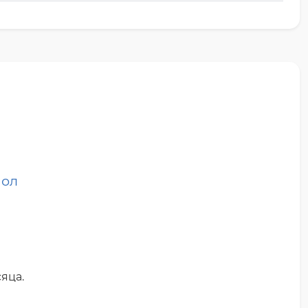
пол
яца.