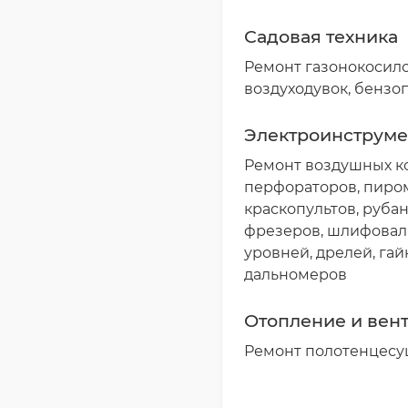
Садовая техника
Ремонт газонокосило
воздуходувок, бензо
Электроинструм
Ремонт воздушных к
перфораторов, пиром
краскопультов, рубан
фрезеров, шлифовал
уровней, дрелей, гай
дальномеров
Отопление и вен
Ремонт полотенцесу