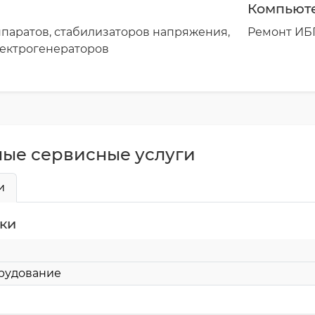
Компьют
паратов, стабилизаторов напряжения,
Ремонт ИБП
лектрогенераторов
ые сервисные услуги
и
ики
рудование