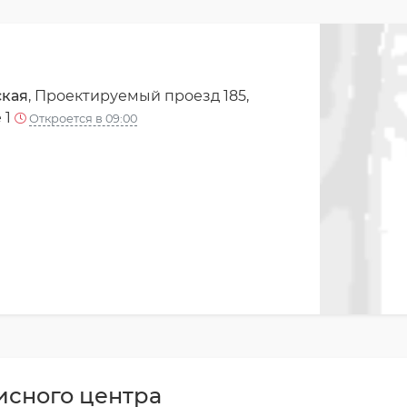
ская
, Проектируемый проезд 185,
 1
Откроется в 09:00
исного центра