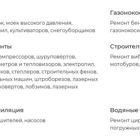
Газоноко
к, моек высокого давления,
Ремонт бен
пил, культиваторов, снегоуборщиков
газонокос
енты
Строител
омпрессоров, шуруповёртов,
Ремонт виб
етров и тепловизоров, электропил,
мотобуров,
ков, степлеров, строительных фенов,
ьных машин, штроборезов, лазерных
ковёртов, лобзиков, лазерных
тиляция
Водяные
шителей, насосов
Ремонт цир
погружных 