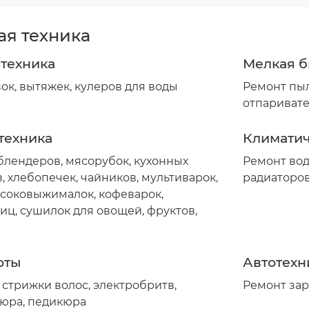
я техника
 техника
Мелкая б
к, вытяжек, кулеров для воды
Ремонт пыл
отпаривате
техника
Климатич
лендеров, мясорубок, кухонных
Ремонт вод
, хлебопечек, чайников, мультиварок,
радиаторо
, соковыжималок, кофеварок,
ц, сушилок для овощей, фруктов,
оты
Автотехн
стрижки волос, электробритв,
Ремонт зар
кюра, педикюра