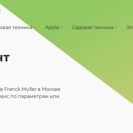
а
овая техника
Apple
Садовая техника
Эл
нт
Franck Muller в Москве
рвис по параметрам или