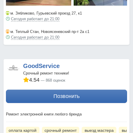
м. Зябликово
, Гурьевский проезд 27, к1
Сегодня работает до 21:00
м. Теплый Стан
, Новоясеневский пр-т 2а с1
Сегодня работает до 21:00
GoodService
Срочный ремонт техники!
4.54
868 оценок
Позвонить
Ремонт электронной книги любого бренда
оплата картой
срочный ремонт
выезд мастера
вызов