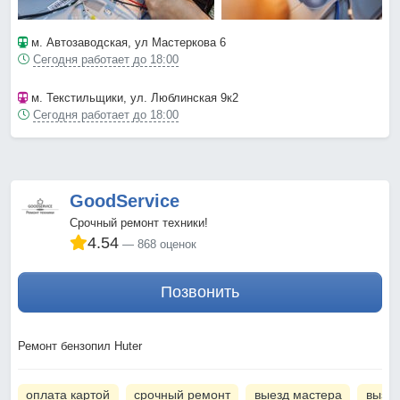
м. Автозаводская
, ул Мастеркова 6
Сегодня работает до 18:00
м. Текстильщики
, ул. Люблинская 9к2
Сегодня работает до 18:00
GoodService
Срочный ремонт техники!
4.54
868 оценок
Позвонить
Ремонт бензопил Huter
оплата картой
срочный ремонт
выезд мастера
вызов