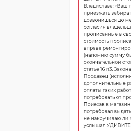
Владислава: «Ваш 
приезжать забират
дозвонишься до ме
согласия владельц
прописанные в сво
стоимость прописа
вправе ремонтиров
(напомню сумму был
окончательной стои
статье 16 п3. Зако
Продавец (исполни
дополнительные раб
оплаты таких работ
потребовать от пр
Приехав в магазин
потребовал выдать
не накручиваю ли 
услышал УДИВИТЕЛЬ