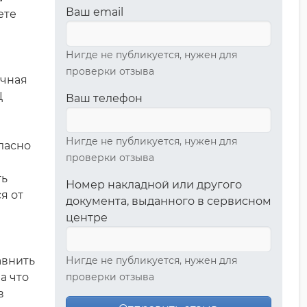
Ваш email
ете
Нигде не публикуется, нужен для
проверки отзыва
очная
Ц
Ваш телефон
Нигде не публикуется, нужен для
гласно
проверки отзыва
ть
Номер накладной или другого
я от
документа, выданного в сервисном
центре
авнить
Нигде не публикуется, нужен для
а что
проверки отзыва
в