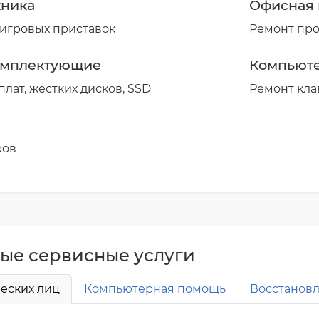
хника
Офисная 
 игровых приставок
Ремонт пр
омплектующие
Компьют
лат, жестких дисков, SSD
Ремонт кла
ров
ые сервисные услуги
еских лиц
Компьютерная помощь
Восстанов