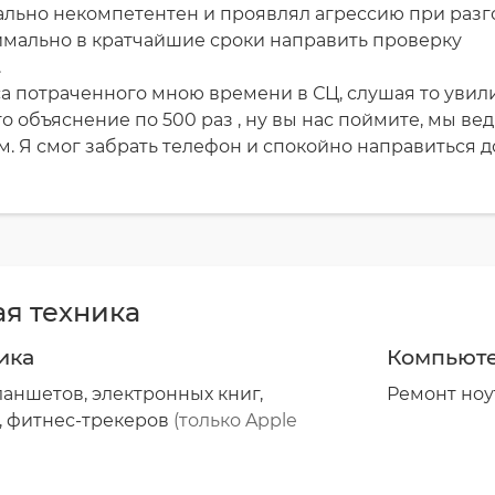
льно некомпетентен и проявлял агрессию при разг
симально в кратчайшие сроки направить проверку
.
аса потраченного мною времени в СЦ, слушая то уви
то объяснение по 500 раз , ну вы нас поймите, мы вед
м. Я смог забрать телефон и спокойно направиться д
я техника
ика
Компьюте
аншетов, электронных книг,
Ремонт ноу
, фитнес-трекеров
(только Apple