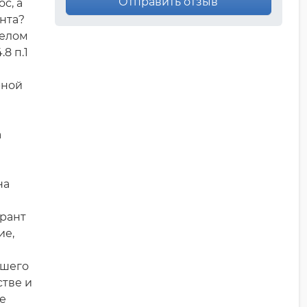
Отправить отзыв
с, а
нта?
делом
8 п.1
рной
а
на
урант
ие,
ашего
стве и
не