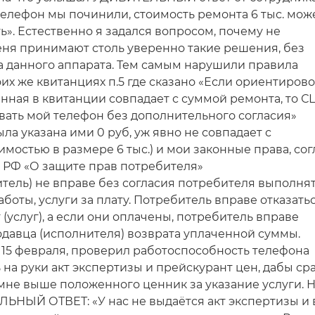
телефон мы починили, стоимость ремонта 6 тыс. мож
ь». Естественно я задался вопросом, почему не
ня принимают столь уверенно такие решения, без
а данного аппарата. Тем самым нарушили правила
их же квитанциях п.5 где сказано «Если ориентиров
нная в квитанции совпадает с суммой ремонта, то С
ать мой телефон без дополнительного согласия»
а указана ими 0 руб, уж явно не совпадает с
мостью в размере 6 тыс.) и мои законные права, со
на РФ «О защите прав потребителя»
тель) не вправе без согласия потребителя выполня
оты, услуги за плату. Потребитель вправе отказатьс
 (услуг), а если они оплачены, потребитель вправе
одавца (исполнителя) возврата уплаченной суммы.
 15 февраля, проверил работоспособность телефона
 на руки акт экспертизы и прейскурант цен, дабы ср
мне выше положенного ценник за указание услуги. Н
НЫЙ ОТВЕТ: «У нас не выдаётся акт экспертизы и 