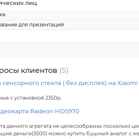
ических лиц
ка
ование для презентаций
просы клиентов
(5)
сенсорного стекла ( без дисплея) на Xiaomi
ые с установкой 2350р.
идеокарта Radeon HD5970
а данного агрегата не целесообразны посколько ц
ольшие деньги(3500) можно купить б.ушный аналог с