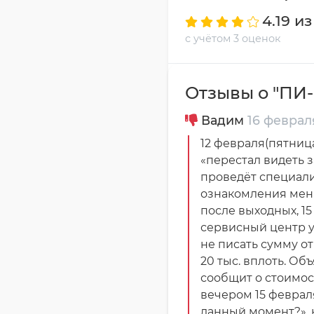
4.19 из
с учётом 3 оценок
Отзывы о "ПИ
Вадим
16 февраля
12 февраля(пятница
«перестал видеть з
проведёт специали
ознакомления мен
после выходных, 1
сервисный центр у
не писать сумму от 
20 тыс. вплоть. Об
сообщит о стоимос
вечером 15 февраля
данный момент?»,