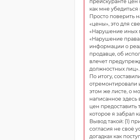
прейскуранте цен н
как мне убедиться
Просто поверить на
«цены», это для св
«Нарушение иных 
«Нарушение права
информации о реали
продавце, об испо
влечет предупреж
должностных лиц».
По итогу, составил
отремонтировали и
этом же листе, о 
написанное здесь 
цен предоставить 
которое я забрал 
Вывод такой: (1) п
согласия не своё 
догадках как посту