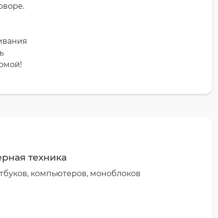
оворе.
ливания
ь
омой!
рная техника
тбуков, компьютеров, моноблоков