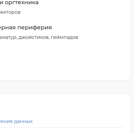
и оргтехника
оекторов
ерная периферия
виатур, джойстиков, геймпадов
ление данных