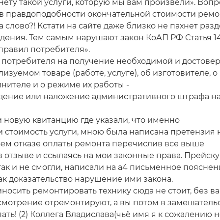
ету такой услуги, которую мы вам произвели». Вопро
 в правдоподобности окончательной стоимости ремо
 слово?! Кстати на сайте даже близко не пахнет раз
едения. Тем самым нарушают закон КоАП РФ Статья 14.
правил потребителя».
 потребителя на получение необходимой и достове
зуемом товаре (работе, услуге), об изготовителе, о
лнителе и о режиме их работы -
дение или наложение административного штрафа н
и новую квитанцию где указали, что именно
 стоимость услуги, мною была написана претензия 
моем отказе оплаты ремонта перечислив все выше
в отзыве и ссылаясь на мои законные права. Прейск
так и не смогли, написали на а4 письменное пояснен
как доказательство нарушение ими закона.
риносить ремонтировать технику сюда не стоит, без в
усмотрение отремонтируют, а вы потом в замешатель
пать! (2) Коллега Владислава(чьё имя я к сожалению 