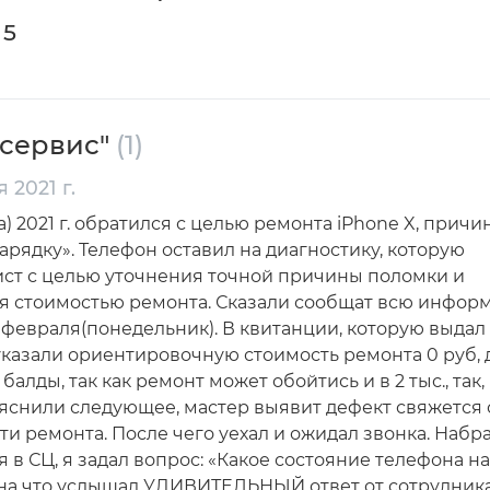
 5
-сервис"
(1)
 2021 г.
) 2021 г. обратился с целью ремонта iPhone X, причин
арядку». Телефон оставил на диагностику, которую
ст с целью уточнения точной причины поломки и
я стоимостью ремонта. Сказали сообщат всю инфор
5 февраля(понедельник). В квитанции, которую выдал
казали ориентировочную стоимость ремонта 0 руб,
балды, так как ремонт может обойтись и в 2 тыс., так,
ъяснили следующее, мастер выявит дефект свяжется 
ти ремонта. После чего уехал и ожидал звонка. Набр
 в СЦ, я задал вопрос: «Какое состояние телефона на
 на что услышал УДИВИТЕЛЬНЫЙ ответ от сотрудник