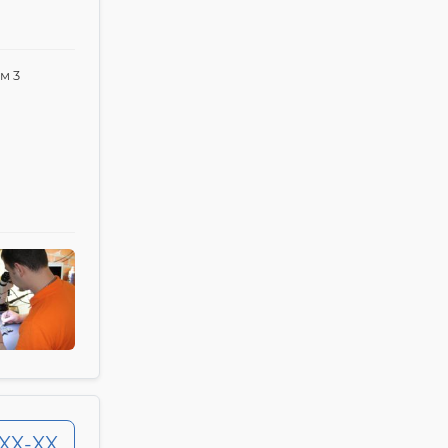
м 3
-XX-XX