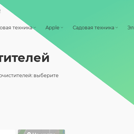
а
овая техника
Apple
Садовая техника
Эл
тителей
очистителей: выберите