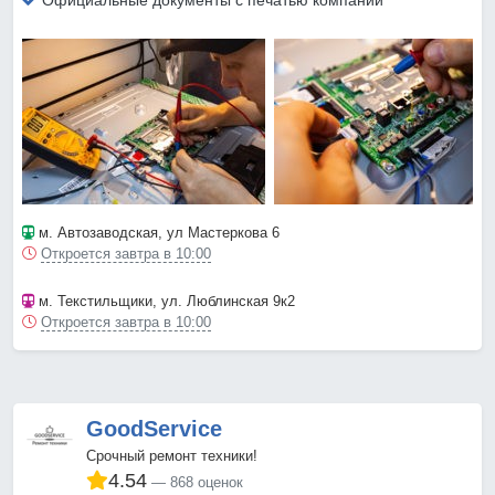
Официальные документы с печатью компании
м. Автозаводская
, ул Мастеркова 6
Откроется завтра в 10:00
м. Текстильщики
, ул. Люблинская 9к2
Откроется завтра в 10:00
GoodService
Срочный ремонт техники!
4.54
868 оценок