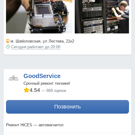
м. Шаболовская
, ул Лестева, 21к2
Сегодня работает до 20:00
GoodService
Срочный ремонт техники!
4.54
868 оценок
Позвонить
Ремонт HiCES — автомагнитол