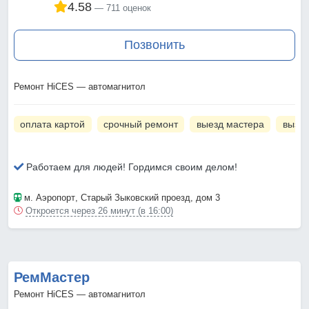
4.58
711 оценок
Позвонить
Ремонт HiCES — автомагнитол
оплата картой
срочный ремонт
выезд мастера
вызов
Работаем для людей! Гордимся своим делом!
м. Аэропорт
, Старый Зыковский проезд, дом 3
Откроется через 26 минут (в 16:00)
РемМастер
Ремонт HiCES — автомагнитол