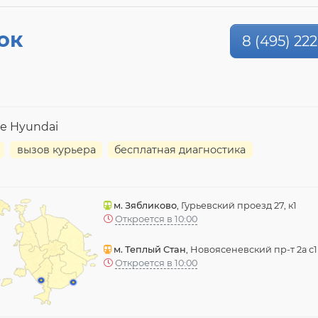
ок
8 (495) 222
е Hyundai
вызов курьера
бесплатная диагностика
м. Зябликово
, Гурьевский проезд 27, к1
Откроется в 10:00
м. Теплый Стан
, Новоясеневский пр-т 2а с1
Откроется в 10:00