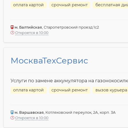
оплата картой
срочный ремонт
бесплатная ди
м. Балтийская
, Старопетровский проезд 1с2
Откроется в 10:00
МоскваТехСервис
Услуги по замене аккумулятора на газонокосилк
оплата картой
срочный ремонт
вызов курьера
м. Варшавская
, Котляковский переулок, 2А, корп. 3А
Откроется в 10:00