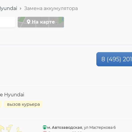
yundai
Замена аккумулятора
На карте
8 (495) 20
е Hyundai
вызов курьера
м. Автозаводская
, ул Мастеркова 6