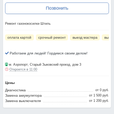
Позвонить
Ремонт газонокосилки Штиль
оплата картой
срочный ремонт
выезд мастера
вызов
Работаем для людей! Гордимся своим делом!
м. Аэропорт
, Старый Зыковский проезд, дом 3
Откроется в 11:00
Цены
Диагностика
от 0 pyб.
Замена аккумулятора
от 1 500 pyб.
Замена выключателя
от 1 200 pyб.