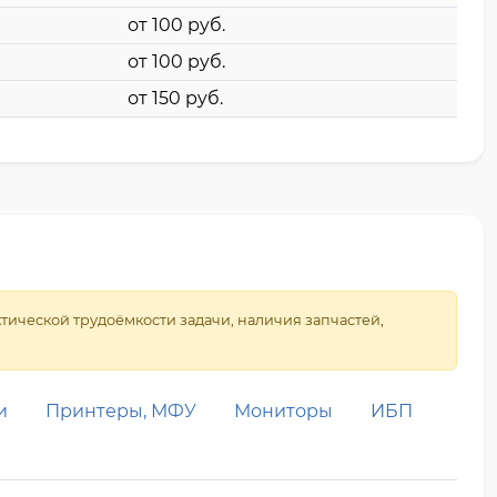
от 100 pyб.
от 100 pyб.
от 150 pyб.
ической трудоёмкости задачи, наличия запчастей,
и
Принтеры, МФУ
Мониторы
ИБП