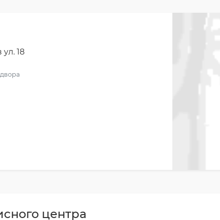
 ул. 18
о двора
исного центра