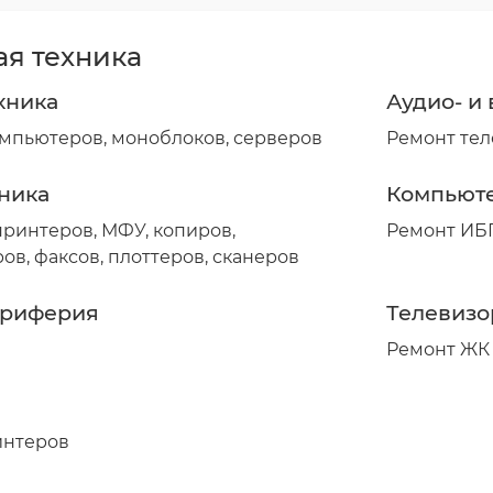
я техника
хника
Аудио- и
омпьютеров, моноблоков, серверов
Ремонт те
ника
Компьют
принтеров, МФУ, копиров,
Ремонт ИБП
в, факсов, плоттеров, сканеров
ериферия
Телевиз
Ремонт ЖК
интеров