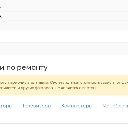
в
а
и по ремонту
тся приблизительными. Окончательная стоимость зависит от факт
апчастей и других факторов. Не является офертой.
кторы
Телевизоры
Компьютеры
Моноблок