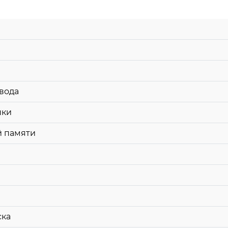
вода
шки
й памяти
ска