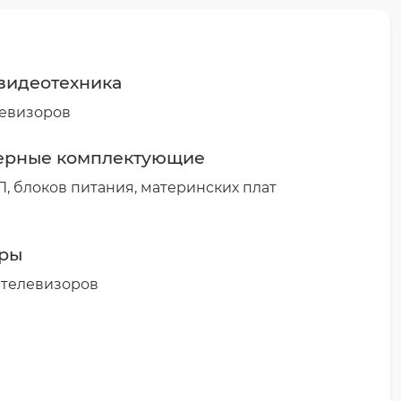
 видеотехника
левизоров
ерные комплектующие
, блоков питания, материнских плат
оры
 телевизоров