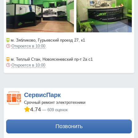
м. Зябликово
, Гурьевский проезд 27, к1
Откроется в 10:00
м. Теплый Стан
, Новоясеневский пр-т 2а с1
Откроется в 10:00
СервисПарк
Срочный ремонт электротехники
4.74
609 оценок
Позвонить