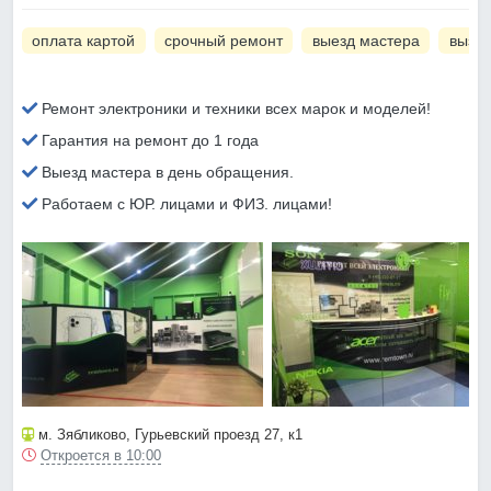
оплата картой
срочный ремонт
выезд мастера
вызов
Ремонт электроники и техники всех марок и моделей!
Гарантия на ремонт до 1 года
Выезд мастера в день обращения.
Работаем с ЮР. лицами и ФИЗ. лицами!
м. Зябликово
, Гурьевский проезд 27, к1
Откроется в 10:00