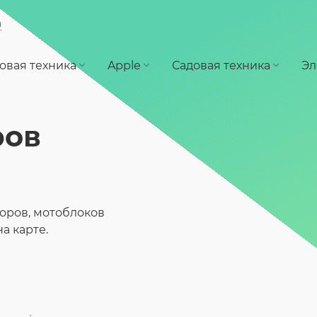
а
овая техника
Apple
Садовая техника
Эл
ров
оров, мотоблоков
а карте.