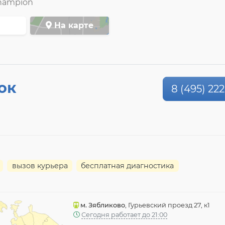
hampion
На карте
ок
8 (495) 222
вызов курьера
бесплатная диагностика
м. Зябликово
, Гурьевский проезд 27, к1
Сегодня работает до 21:00