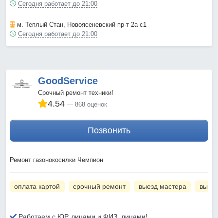
Сегодня работает до 21:00
м. Теплый Стан
, Новоясеневский пр-т 2а с1
Сегодня работает до 21:00
GoodService
Срочный ремонт техники!
4.54
868 оценок
Позвонить
Ремонт газонокосилки Чемпион
оплата картой
срочный ремонт
выезд мастера
вызов
Работаем с ЮР. лицами и ФИЗ. лицами!