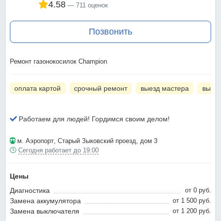
4.58
711 оценок
Позвонить
Ремонт газонокосилок Champion
оплата картой
срочный ремонт
выезд мастера
вызов
Работаем для людей! Гордимся своим делом!
м. Аэропорт
, Старый Зыковский проезд, дом 3
Сегодня работает до 19:00
Цены
Диагностика
от 0 pyб.
Замена аккумулятора
от 1 500 pyб.
Замена выключателя
от 1 200 pyб.