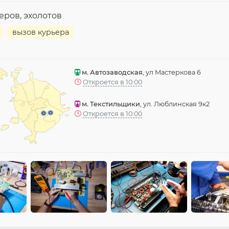
еров, эхолотов
вызов курьера
м. Автозаводская
, ул Мастеркова 6
Откроется в 10:00
м. Текстильщики
, ул. Люблинская 9к2
Откроется в 10:00