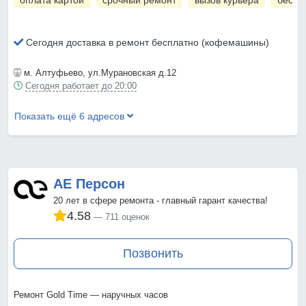
оплата картой
срочный ремонт
вызов курьера
беспл
Сегодня доставка в ремонт бесплатно (кофемашины)
м. Алтуфьево
, ул.Мурановская д.12
Сегодня работает до 20:00
Показать ещё 6 адресов
АЕ Персон
20 лет в сфере ремонта - главный гарант качества!
4.58
711 оценок
Позвонить
Ремонт Gold Time — наручных часов