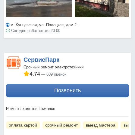
м. Кунцевская
, ул. Полоцкая, дом 2.
Сегодня работает до 20:00
СервисПарк
Срочный ремонт электротехники
4.74
609 оценок
Позвонить
Ремонт эхолотов Lowrance
оплата картой
срочный ремонт
выезд мастера
вызов