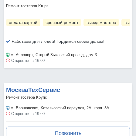
Ремонт тостеров Krups
оплата картой
срочный ремонт
выезд мастера
вызов
Работаем для людей! Гордимся своим делом!
м. Аэропорт
, Старый Зыковский проезд, дом 3
Откроется в 16:00
МоскваТехСервис
Ремонт тостера Крупс
м. Варшавская
, Котляковский переулок, 2А, корп. 3А
Откроется в 19:00
Позвонить