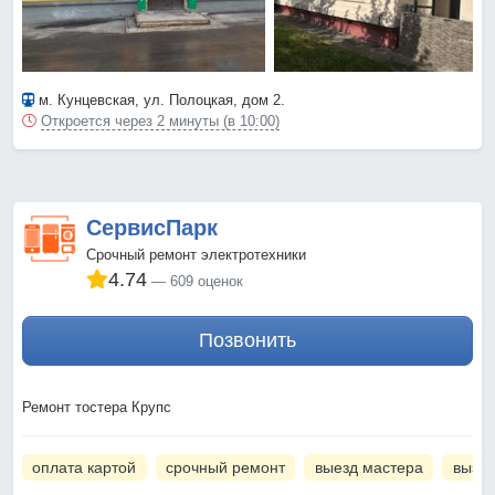
м. Кунцевская
, ул. Полоцкая, дом 2.
Откроется через 2 минуты (в 10:00)
СервисПарк
Срочный ремонт электротехники
4.74
609 оценок
Позвонить
Ремонт тостера Крупс
оплата картой
срочный ремонт
выезд мастера
вызов