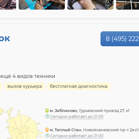
ок
8 (495) 222
 ещё 4 видов техники
вызов курьера
бесплатная диагностика
м. Зябликово
, Гурьевский проезд 27, к1
Сегодня работает до 21:00
м. Теплый Стан
, Новоясеневский пр-т 2а с1
Сегодня работает до 21:00