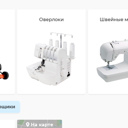
Оверлоки
Швейные 
рщики
На карте