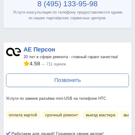
8 (495) 133-95-98
Услуги консультации по телефону предоставляются одним
из наших партнёрских сервисных центров.
АЕ Персон
20 лет в сфере ремонта - главный гарант качества!
4.58
711 оценок
Позвонить
Услуги по замене разъёма mini-USB на телефоне HTC
оплата картой
срочный ремонт
выезд мастера
вызов
Работаем для людей! Гордимся своим делом!