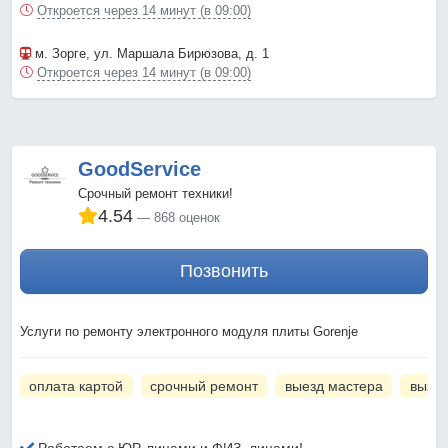
Откроется через 14 минут (в 09:00)
м. Зорге
, ул. Маршала Бирюзова, д. 1
Откроется через 14 минут (в 09:00)
GoodService
Срочный ремонт техники!
4.54
868 оценок
Позвонить
Услуги по ремонту электронного модуля плиты Gorenje
оплата картой
срочный ремонт
выезд мастера
вызов