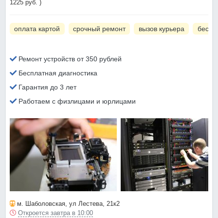
1225 руб. )
оплата картой
срочный ремонт
вызов курьера
беспл
Ремонт устройств от 350 рублей
Бесплатная диагностика
Гарантия до 3 лет
Работаем с физлицами и юрлицами
м. Шаболовская
, ул Лестева, 21к2
Откроется завтра в 10:00