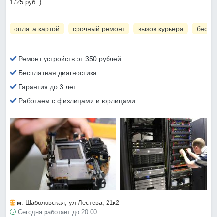
1725 руб. )
оплата картой
срочный ремонт
вызов курьера
беспл
Ремонт устройств от 350 рублей
Бесплатная диагностика
Гарантия до 3 лет
Работаем с физлицами и юрлицами
м. Шаболовская
, ул Лестева, 21к2
Сегодня работает до 20:00