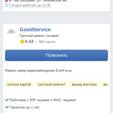
м. Текстильщики
, ул. Люблинская 9к2
Сегодня работает до 21:00
GoodService
Срочный ремонт техники!
4.54
868 оценок
Позвонить
Ремонт камер видеонаблюдения EverFocus
оплата картой
срочный ремонт
выезд мастера
вызов
Работаем с ЮР. лицами и ФИЗ. лицами!
Гарантия до 1 лет