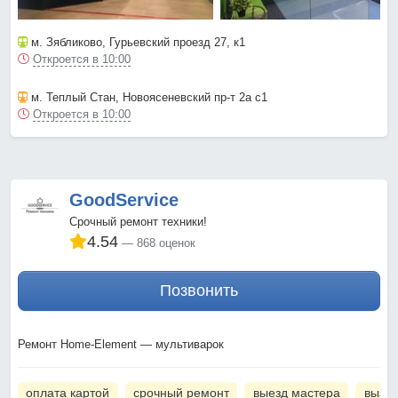
м. Зябликово
, Гурьевский проезд 27, к1
Откроется в 10:00
м. Теплый Стан
, Новоясеневский пр-т 2а с1
Откроется в 10:00
GoodService
Срочный ремонт техники!
4.54
868 оценок
Позвонить
Ремонт Home-Element — мультиварок
оплата картой
срочный ремонт
выезд мастера
вызов