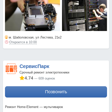
м. Шаболовская
, ул Лестева, 21к2
Откроется в 10:00
СервисПарк
Срочный ремонт электротехники
4.74
609 оценок
Позвонить
Ремонт Home-Element — мультиварок