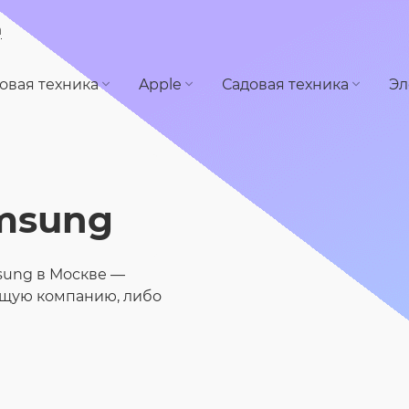
а
овая техника
Apple
Садовая техника
Эл
msung
sung в Москве —
ящую компанию, либо