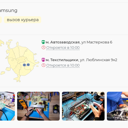
Samsung
вызов курьера
м. Автозаводская
, ул Мастеркова 6
Откроется в 10:00
м. Текстильщики
, ул. Люблинская 9к2
Откроется в 10:00