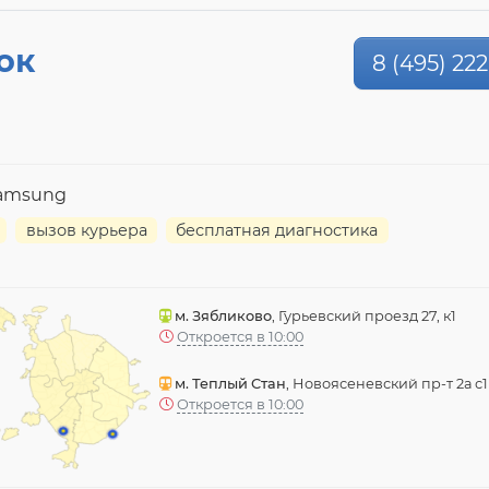
ок
8 (495) 222
Samsung
вызов курьера
бесплатная диагностика
м. Зябликово
, Гурьевский проезд 27, к1
Откроется в 10:00
м. Теплый Стан
, Новоясеневский пр-т 2а с1
Откроется в 10:00