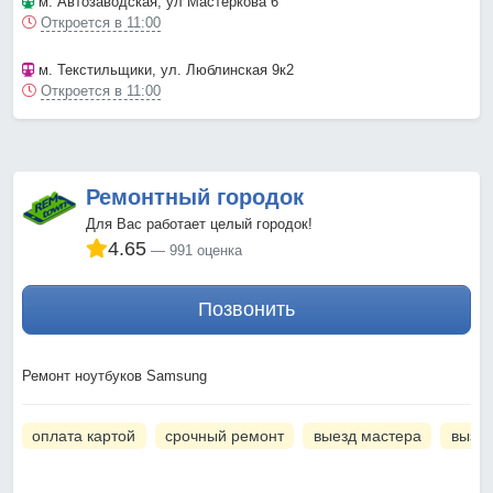
м. Автозаводская
, ул Мастеркова 6
Откроется в 11:00
м. Текстильщики
, ул. Люблинская 9к2
Откроется в 11:00
Ремонтный городок
Для Вас работает целый городок!
4.65
991 оценка
Позвонить
Ремонт ноутбуков Samsung
оплата картой
срочный ремонт
выезд мастера
вызов