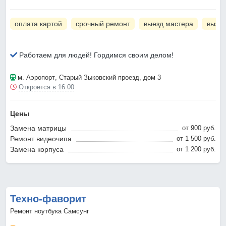
оплата картой
срочный ремонт
выезд мастера
вызов
Работаем для людей! Гордимся своим делом!
м. Аэропорт
, Старый Зыковский проезд, дом 3
Откроется в 16:00
Цены
Замена матрицы
от 900 pyб.
Ремонт видеочипа
от 1 500 pyб.
Замена корпуса
от 1 200 pyб.
Техно-фаворит
Ремонт ноутбука Самсунг