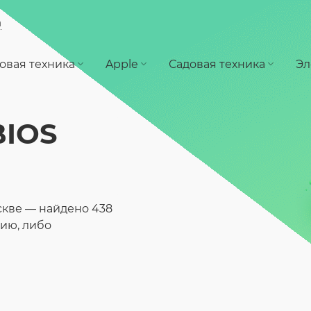
а
овая техника
Apple
Садовая техника
Эл
BIOS
скве — найдено 438
ию, либо