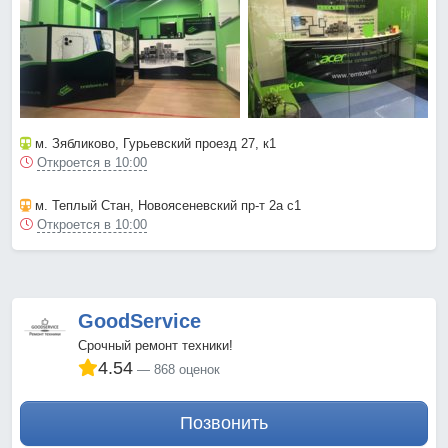
м. Зябликово
, Гурьевский проезд 27, к1
Откроется в 10:00
м. Теплый Стан
, Новоясеневский пр-т 2а с1
Откроется в 10:00
GoodService
Срочный ремонт техники!
4.54
868 оценок
Позвонить