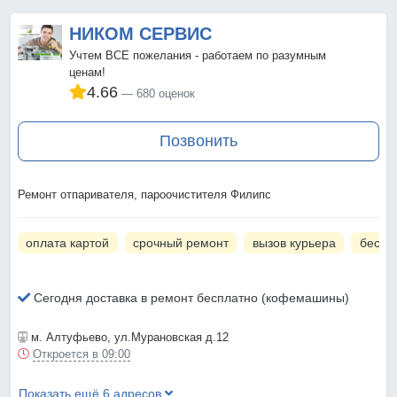
НИКОМ СЕРВИС
Учтем ВСЕ пожелания - работаем по разумным
ценам!
4.66
680 оценок
Позвонить
Ремонт отпаривателя, пароочистителя Филипс
оплата картой
срочный ремонт
вызов курьера
беспл
Сегодня доставка в ремонт бесплатно (кофемашины)
м. Алтуфьево
, ул.Мурановская д.12
Откроется в 09:00
Показать ещё 6 адресов