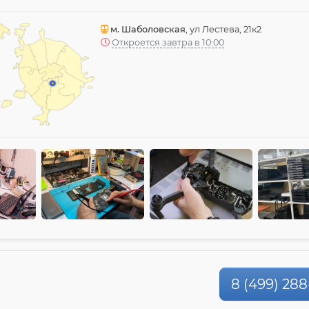
м. Шаболовская
, ул Лестева, 21к2
Откроется завтра в 10:00
8 (499) 288