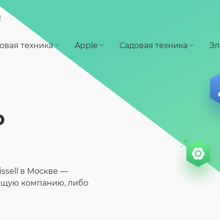
а
овая техника
Apple
Садовая техника
Эл
о
ssell в Москве —
ящую компанию, либо