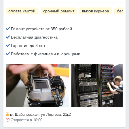
оплата картой
срочный ремонт
вызов курьера
беспл
Ремонт устройств от 350 рублей
Бесплатная диагностика
Гарантия до 3 лет
Работаем с физлицами и юрлицами
м. Шаболовская
, ул Лестева, 21к2
Откроется в 10:00