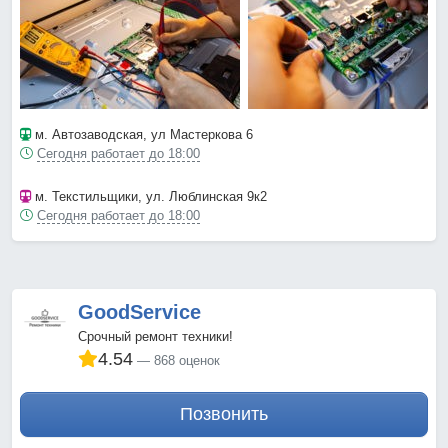
м. Автозаводская
, ул Мастеркова 6
Сегодня работает до 18:00
м. Текстильщики
, ул. Люблинская 9к2
Сегодня работает до 18:00
GoodService
Срочный ремонт техники!
4.54
868 оценок
Позвонить