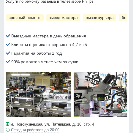
Услуги по ремонту разъема в телевизоре Philips
срочный ремонт
выезд мастера
вызов курьера
беспл
Выездные мастера в день обращения
Клиенты оценивают сервис на 4,7 из 5
Гарантия на работы 1 год
90% ремонтов менее чем за сутки
м. Новокузнецкая
, ул. Пятницкая, д. 18, стр. 4
Сегодня работает до 20:00