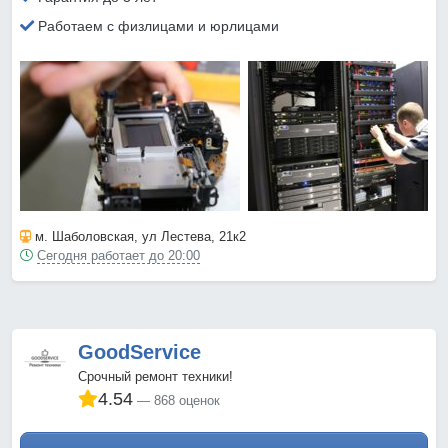
Работаем с физлицами и юрлицами
м. Шаболовская
, ул Лестева, 21к2
Сегодня работает до 20:00
GoodService
Срочный ремонт техники!
4.54
868 оценок