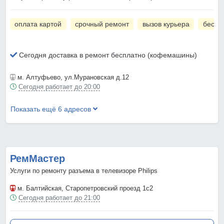
оплата картой
срочный ремонт
вызов курьера
беспл
Сегодня доставка в ремонт бесплатно (кофемашины)
м. Алтуфьево
, ул.Мурановская д.12
Сегодня работает до 20:00
Показать ещё 6 адресов
РемМастер
Услуги по ремонту разъема в телевизоре Philips
м. Балтийская
, Старопетровский проезд 1с2
Сегодня работает до 21:00