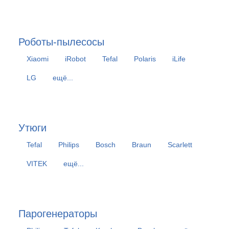
Роботы-пылесосы
Xiaomi
iRobot
Tefal
Polaris
iLife
LG
ещё...
Утюги
Tefal
Philips
Bosch
Braun
Scarlett
VITEK
ещё...
Парогенераторы