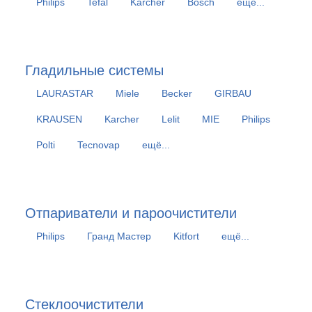
Philips
Tefal
Karcher
Bosch
ещё...
Гладильные системы
LAURASTAR
Miele
Becker
GIRBAU
KRAUSEN
Karcher
Lelit
MIE
Philips
Polti
Tecnovap
ещё...
Отпариватели и пароочистители
Philips
Гранд Мастер
Kitfort
ещё...
Стеклоочистители